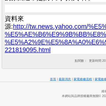
資料來
源:
http://tw.news.yahoo.com/
%E5%AE%B6%E9%9B%BB%E8%
%E5%A2%9E%E5%8A%A0%E6%
221819095.html
點閱數：
更新時間:2013-
首頁
|
最新消息
|
家電維修流程
|
家電維
維修
本網站與品牌授權廠商無關© 20